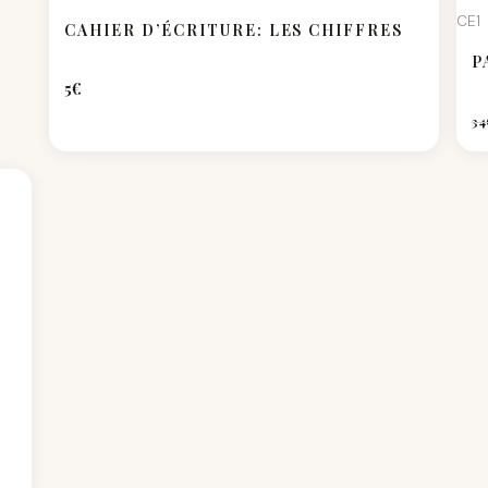
CE1
CAHIER D’ÉCRITURE: LES CHIFFRES
P
5
€
34