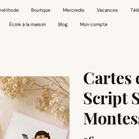
 méthode
Boutique
Mercredis
Vacances
Télé
École à la maison
Blog
Mon compte
quantité
de
Cartes 
Cartes
de
Script 
Lecture
Script
Montes
Série
Rose
Montessori