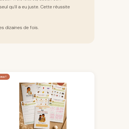
ul qu’il a eu juste. Cette réussite
s dizaines de fois.
Le
Le
mo !
prix
prix
initial
actuel
était :
est :
34€.
29€.