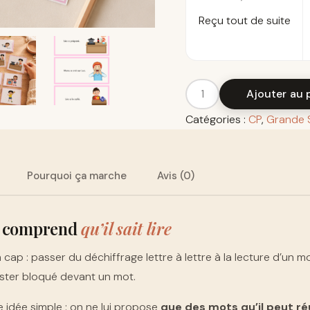
Reçu tout de suite
Ajouter au 
Catégories :
CP
,
Grande 
Pourquoi ça marche
Avis (0)
t comprend
qu’il sait lire
un cap : passer du déchiffrage lettre à lettre à la lecture d’un 
rester bloqué devant un mot.
 idée simple : on ne lui propose
que des mots qu’il peut ré