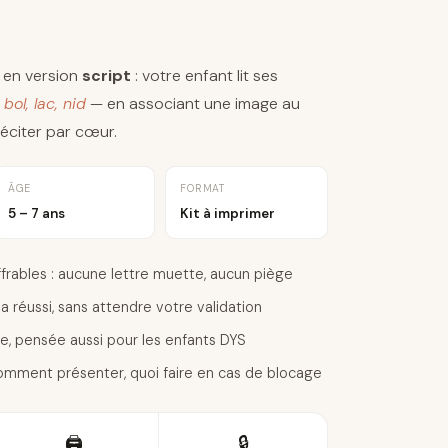
 en version
script
: votre enfant lit ses
—
bol, lac, nid
— en associant une image au
réciter par cœur.
ÂGE
FORMAT
5 – 7 ans
Kit à imprimer
rables : aucune lettre muette, aucun piège
il a réussi, sans attendre votre validation
ée, pensée aussi pour les enfants DYS
comment présenter, quoi faire en cas de blocage
🖨️
🔒