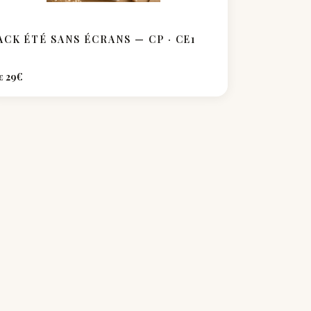
ACK ÉTÉ SANS ÉCRANS — CP · CE1
29
€
€