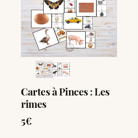
Pinces
:
Les
rimes
Cartes à Pinces : Les
rimes
5
€