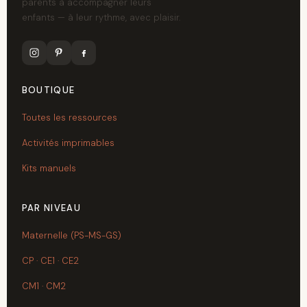
parents à accompagner leurs
enfants — à leur rythme, avec plaisir.
BOUTIQUE
Toutes les ressources
Activités imprimables
Kits manuels
PAR NIVEAU
Maternelle (PS-MS-GS)
CP · CE1 · CE2
CM1 · CM2