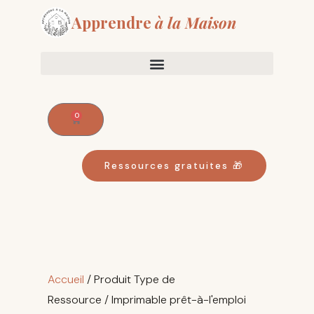
Aller
Apprendre
à la Maison
au
contenu
0
Panier
Ressources gratuites 🎁
Trié
par
Accueil
/ Produit Type de
popularité
Ressource / Imprimable prêt-à-l'emploi