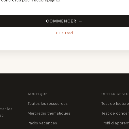
concrètes pour l’accompagner.
COMMENCER →
Plus tard
BOUTIQUE
OUTILS GRATU
Toutes les ressources
Test de lecture
der les
Mercredis thématiques
Test de concen
ec
Packs vacances
Profil d’appren