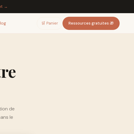
nt →
log
🛒 Panier
Ressources gratuites 🎁
re
tion de
ans le