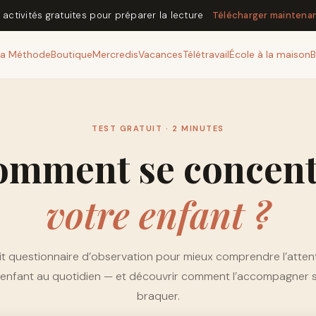
5 activités gratuites pour préparer la lecture
Télécharger maintena
La Méthode
Boutique
Mercredis
Vacances
Télétravail
École à la maison
B
TEST GRATUIT · 2 MINUTES
omment se concent
votre enfant ?
it questionnaire d’observation pour mieux comprendre l’atten
 enfant au quotidien — et découvrir comment l’accompagner s
braquer.