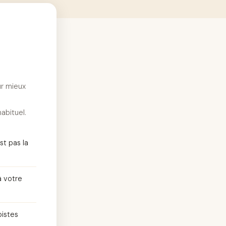
ur mieux
bituel.
st pas la
à votre
pistes