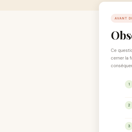
AVANT D
Obs
Ce questio
cerner la 
conséquen
1
2
3