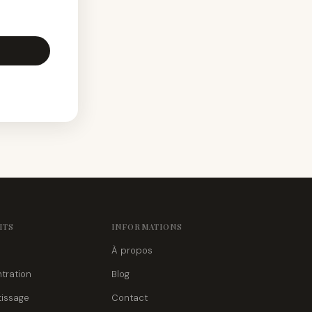
ITS
INFORMATIONS
À propos
tration
Blog
tissage
Contact