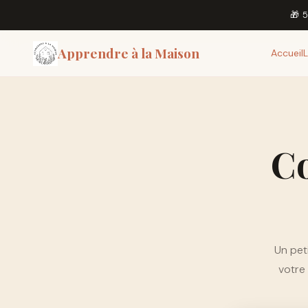
🎁 
Apprendre
à la Maison
Accueil
C
Un pet
votre