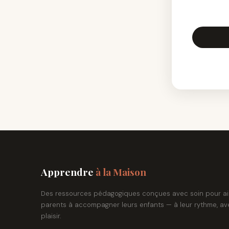
Apprendre
à la Maison
Des ressources pédagogiques conçues avec soin pour ai
parents à accompagner leurs enfants — à leur rythme, av
plaisir.