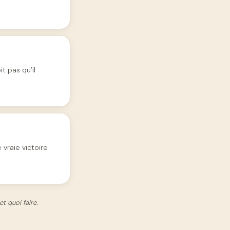
t pas qu’il
 vraie victoire
t quoi faire.