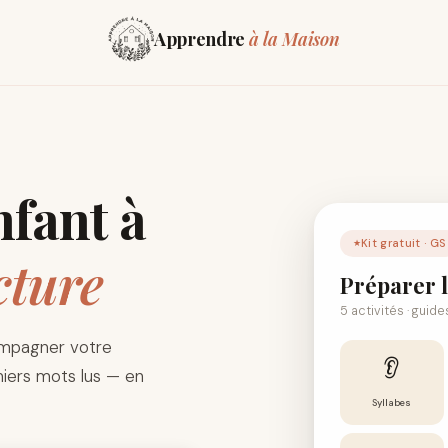
Apprendre
à la Maison
nfant à
Kit gratuit · GS
cture
Préparer l
5 activités · guid
ompagner votre
👂
iers mots lus — en
Syllabes