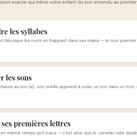
ssion exacte qui mène votre enfant du son entendu au premier 
re les syllabes
nt découpe les mots en frappant dans ses mains — le tout premier
r les sons
a chasse au son [a] : son oreille apprend à isoler un son dans un mot
 ses premières lettres
on en même temps qu’il trace — c’est ainsi que le cerveau relie dur