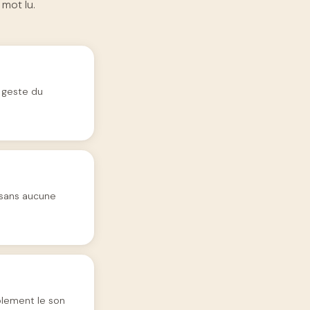
mot lu.
 geste du
, sans aucune
ablement le son