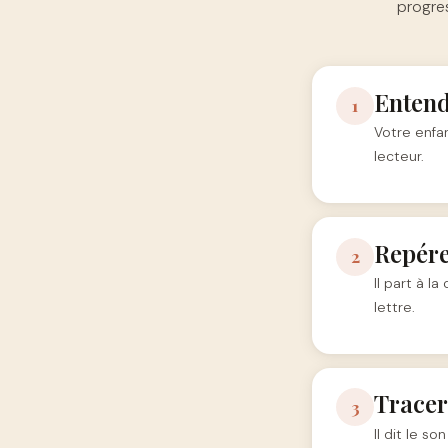
progre
Entend
1
Votre enfa
lecteur.
Repére
2
Il part à l
lettre.
Tracer
3
Il dit le s