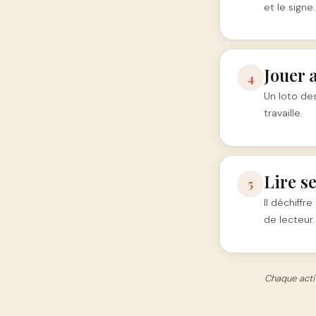
et le signe.
Jouer 
4
Un loto des
travaille.
Lire s
5
Il déchiffr
de lecteur.
Chaque activ