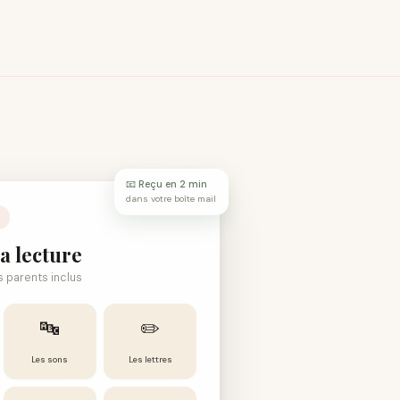
📧 Reçu en 2 min
dans votre boîte mail
a lecture
es parents inclus
🔤
✏️
Les sons
Les lettres