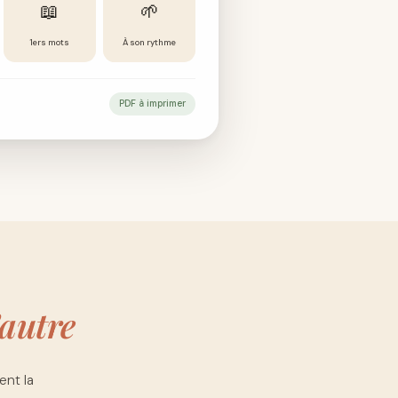
📖
🌱
1ers mots
À son rythme
PDF à imprimer
’autre
ent la