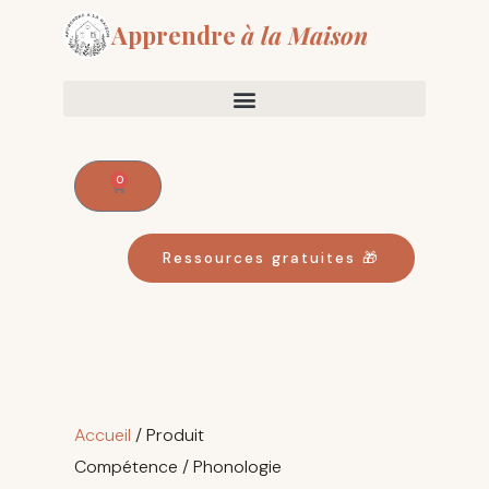
Aller
Apprendre
à la Maison
au
contenu
0
Panier
Ressources gratuites 🎁
Trié
par
Accueil
/ Produit
popularité
Compétence / Phonologie