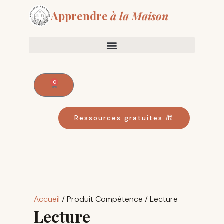
Aller
Apprendre
à la Maison
au
contenu
0
Panier
Ressources gratuites 🎁
Trié
par
Accueil
/ Produit Compétence / Lecture
popularité
Lecture