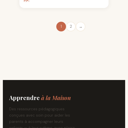
1
2
→
Apprendre
à la Maison
Des ressources pédagogiques
conçues avec soin pour aider les
parents à accompagner leurs
enfants — à leur rythme, avec plaisir.