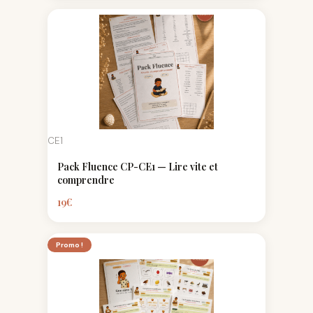
CE1
Pack Fluence CP-CE1 — Lire vite et
comprendre
19
€
Le
Le
Promo !
prix
prix
initial
actuel
était :
est :
34€.
29€.