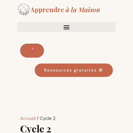
Aller
Apprendre
à la Maison
au
contenu
0
Panier
Ressources gratuites 🎁
Trié
par
Accueil
/ Cycle 2
popularité
Cycle 2