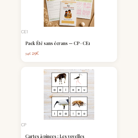
CE1
Pack Été sans écrans — CP · CE1
29
€
34
€
CP
Cartes à pinces : Les voyelles