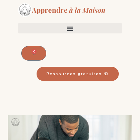
Aller
Apprendre
à la Maison
au
contenu
0
Panier
Ressources gratuites 🎁